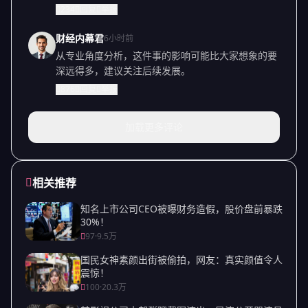
234
回复
举报
财经内幕君
6小时前
从专业角度分析，这件事的影响可能比大家想象的要
深远得多，建议关注后续发展。
876
回复
举报
加载更多评论
相关推荐
知名上市公司CEO被曝财务造假，股价盘前暴跌
30%！
97
·
9.5万
国民女神素颜出街被偷拍，网友：真实颜值令人
震惊！
100
·
20.3万