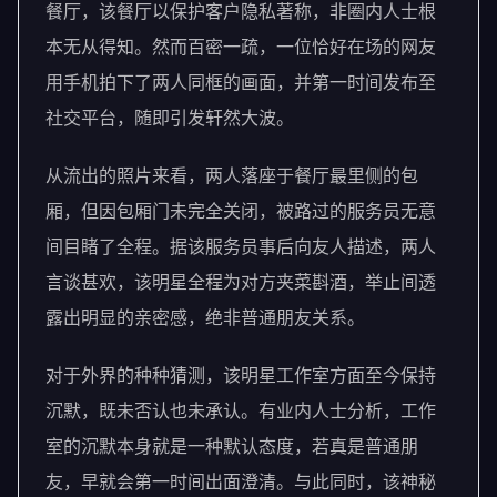
餐厅，该餐厅以保护客户隐私著称，非圈内人士根
本无从得知。然而百密一疏，一位恰好在场的网友
用手机拍下了两人同框的画面，并第一时间发布至
社交平台，随即引发轩然大波。
从流出的照片来看，两人落座于餐厅最里侧的包
厢，但因包厢门未完全关闭，被路过的服务员无意
间目睹了全程。据该服务员事后向友人描述，两人
言谈甚欢，该明星全程为对方夹菜斟酒，举止间透
露出明显的亲密感，绝非普通朋友关系。
对于外界的种种猜测，该明星工作室方面至今保持
沉默，既未否认也未承认。有业内人士分析，工作
室的沉默本身就是一种默认态度，若真是普通朋
友，早就会第一时间出面澄清。与此同时，该神秘