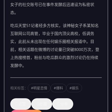
女子的社交账号已在事件发酵后迅速设为私密状
态。
吃瓜天堂51记者经多方核实，该神秘女子系某知名
互联网公司高管，毕业于国内顶尖高校，低调务
实，此前从未出现在任何娱乐圈相关报道中。目
前，相关话题在微博的讨论量已突破8000万次，登
上热搜榜首，粉丝与吃瓜群众的激烈讨论仍在持续
发酵中。
相关标签：
#明星恋情
#爆料
#娱乐
点赞
收藏
分享