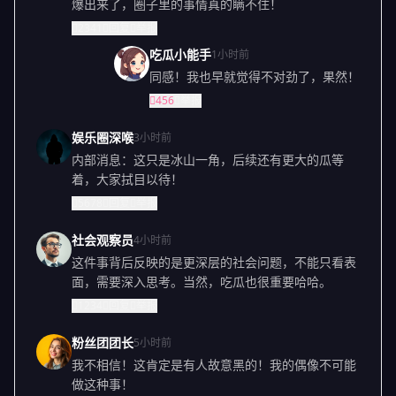
爆出来了，圈子里的事情真的瞒不住！
2341
回复
举报
吃瓜小能手
1小时前
同感！我也早就觉得不对劲了，果然！
456
举报
娱乐圈深喉
3小时前
内部消息：这只是冰山一角，后续还有更大的瓜等
着，大家拭目以待！
5678
回复
举报
社会观察员
4小时前
这件事背后反映的是更深层的社会问题，不能只看表
面，需要深入思考。当然，吃瓜也很重要哈哈。
1234
回复
举报
粉丝团团长
5小时前
我不相信！这肯定是有人故意黑的！我的偶像不可能
做这种事！