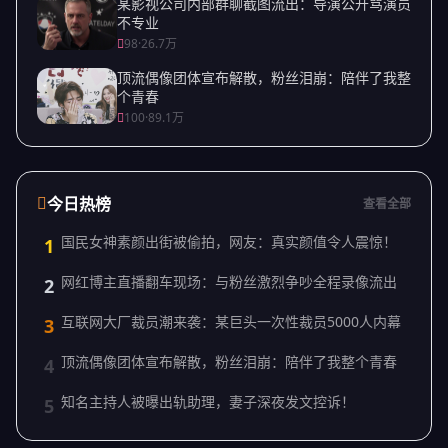
某影视公司内部群聊截图流出：导演公开骂演员
不专业
98
·
26.7万
顶流偶像团体宣布解散，粉丝泪崩：陪伴了我整
个青春
100
·
89.1万
今日热榜
查看全部
国民女神素颜出街被偷拍，网友：真实颜值令人震惊！
1
网红博主直播翻车现场：与粉丝激烈争吵全程录像流出
2
互联网大厂裁员潮来袭：某巨头一次性裁员5000人内幕
3
顶流偶像团体宣布解散，粉丝泪崩：陪伴了我整个青春
4
知名主持人被曝出轨助理，妻子深夜发文控诉！
5