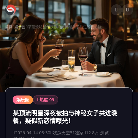
跳过导航
首页
娱乐圈
某顶流明星深夜被拍与神秘女子共进晚餐，疑...
首页
post
娱乐圈
热度 99
某顶流明星深夜被拍与神秘女子共进晚
餐，疑似新恋情曝光！
2026-04-14 08:30
吃瓜天堂51独家
12.8万 浏览