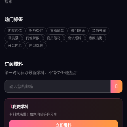
搜索
热门标签
明星恋情
财务造假
直播翻车
豪门离婚
禁药丑闻
裁员潮
偶像解散
官员落马
出轨爆料
素颜出街
转会内幕
内部群聊
订阅爆料
第一时间获取最新爆料，不错过任何热点！
我要爆料
有料就来爆！独家内幕等你分享
立即爆料